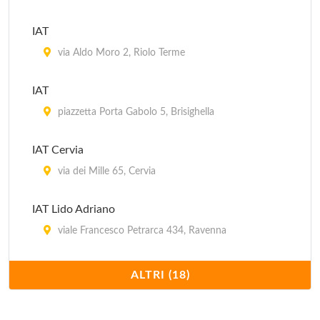
IAT
via Aldo Moro 2, Riolo Terme
IAT
piazzetta Porta Gabolo 5, Brisighella
IAT Cervia
via dei Mille 65, Cervia
IAT Lido Adriano
viale Francesco Petrarca 434, Ravenna
IAT Lido di Classe
ALTRI (18)
viale Fratelli Vivaldi 51, Ravenna