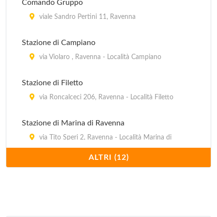
piazzale Marinai d'Italia 14, Ravenna - Marina di
Comando Gruppo
Ravenna
viale Sandro Pertini 11, Ravenna
A.U.S.L. Postazione CUP Centro unico di
Stazione di Campiano
prenotazione Mezzano
via Violaro , Ravenna - Località Campiano
piazza della Repubblica 10, Ravenna - Mezzano
Stazione di Filetto
via Roncalceci 206, Ravenna - Località Filetto
Stazione di Marina di Ravenna
via Tito Speri 2, Ravenna - Località Marina di
Ravenna
ALTRI (12)
Stazione di Marina Romea
viale delle Sophore 9, Ravenna - Località Marina
Romea