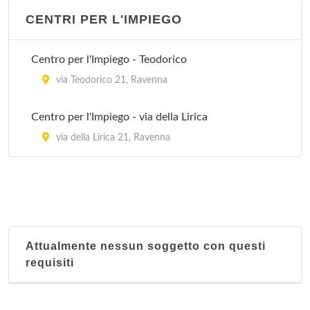
Stazione di Mezzano
CENTRI PER L'IMPIEGO
via Ammonite 16, Ravenna - Località Mezzano
Centro per l'Impiego - Teodorico
Stazione di San Pietro in Vincoli
via Teodorico 21, Ravenna
via Nuova 29, Ravenna - Località San Pietro in
Vincoli
Centro per l'Impiego - via della Lirica
via della Lirica 21, Ravenna
Stazione di Sant'Alberto
via Ravaioli 22, Ravenna - Località Sant'Alberto
Stazione di Savarna
via Savarna 98, Ravenna - Località Savarna
Attualmente nessun soggetto con questi
Stazione di Savio
requisiti
viale della Stazione , Ravenna - Località Savio