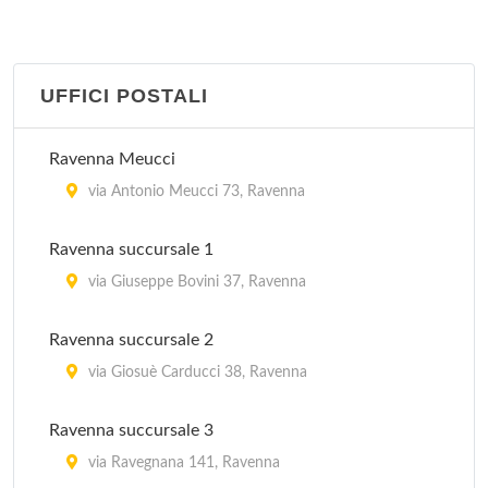
IAT Lido di Dante
viale Catone 10, Ravenna
UFFICI POSTALI
IAT Lido di Savio
viale Romagna 244, Ravenna
Ravenna Meucci
IAT Milano Marittima
via Antonio Meucci 73, Ravenna
viale Giacomo Matteotti 39/41, Cervia
Ravenna succursale 1
IAT Pinarella
via Giuseppe Bovini 37, Ravenna
via Tritone 15/B, Cervia
Ravenna succursale 2
IAT Porto Corsini
via Giosuè Carducci 38, Ravenna
viale Po 32/B, Ravenna
Ravenna succursale 3
via Ravegnana 141, Ravenna