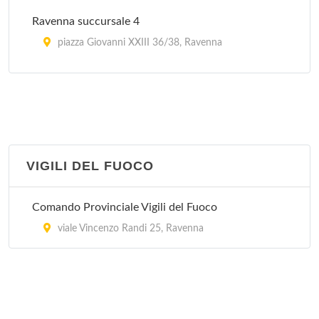
Ravenna succursale 4
piazza Giovanni XXIII 36/38, Ravenna
Ravenna succursale 5
via Chiavica Romea 15, Ravenna
Ravenna succursale 6
via Romea Sud 87, Ravenna
VIGILI DEL FUOCO
Comando Provinciale Vigili del Fuoco
viale Vincenzo Randi 25, Ravenna