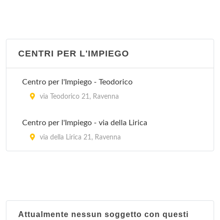
viale delle Sophore 9, Ravenna - Località Marina
Romea
Stazione di Mezzano
CENTRI PER L'IMPIEGO
via Ammonite 16, Ravenna - Località Mezzano
Centro per l'Impiego - Teodorico
Stazione di San Pietro in Vincoli
via Teodorico 21, Ravenna
via Nuova 29, Ravenna - Località San Pietro in
Vincoli
Centro per l'Impiego - via della Lirica
via della Lirica 21, Ravenna
Stazione di Sant'Alberto
via Ravaioli 22, Ravenna - Località Sant'Alberto
Stazione di Savarna
via Savarna 98, Ravenna - Località Savarna
Attualmente nessun soggetto con questi