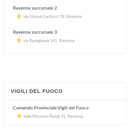
via della Fontana 4, Ravenna
Ravenna succursale 2
via Giosuè Carducci 38, Ravenna
Ravenna succursale 3
via Ravegnana 141, Ravenna
Ravenna succursale 4
piazza Giovanni XXIII 36/38, Ravenna
Ravenna succursale 5
via Chiavica Romea 15, Ravenna
VIGILI DEL FUOCO
Ravenna succursale 6
Comando Provinciale Vigili del Fuoco
via Romea Sud 87, Ravenna
viale Vincenzo Randi 25, Ravenna