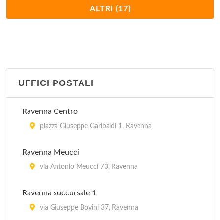
IAT Lido di Classe
ALTRI (17)
viale Fratelli Vivaldi 51, Ravenna
IAT Lido di Dante
viale Catone 10, Ravenna
UFFICI POSTALI
IAT Milano Marittima
viale Giacomo Matteotti 39/41, Cervia
Ravenna Centro
IAT Pinarella
piazza Giuseppe Garibaldi 1, Ravenna
via Tritone 15/B, Cervia
Ravenna Meucci
IAT Porto Corsini
via Antonio Meucci 73, Ravenna
viale Po 32/B, Ravenna
Ravenna succursale 1
IAT Punta Marina Terme
via Giuseppe Bovini 37, Ravenna