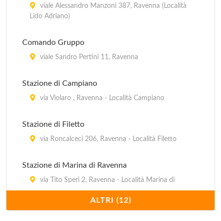
viale Alessandro Manzoni 387, Ravenna (Località
A.U.S.L. Postazione CUP Centro unico di
Lido Adriano)
prenotazione Circoscrizione Mare
piazzale Marinai d'Italia 14, Ravenna - Marina di
Comando Gruppo
Ravenna
viale Sandro Pertini 11, Ravenna
A.U.S.L. Postazione CUP Centro unico di
Stazione di Campiano
prenotazione Mezzano
via Violaro , Ravenna - Località Campiano
piazza della Repubblica 10, Ravenna - Mezzano
Stazione di Filetto
via Roncalceci 206, Ravenna - Località Filetto
Stazione di Marina di Ravenna
via Tito Speri 2, Ravenna - Località Marina di
Ravenna
ALTRI (12)
Stazione di Marina Romea