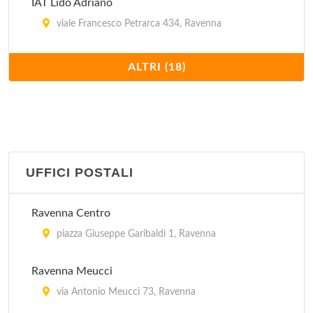
IAT Lido Adriano
viale Francesco Petrarca 434, Ravenna
IAT Lido di Classe
ALTRI (18)
viale Fratelli Vivaldi 51, Ravenna
IAT Lido di Dante
viale Catone 10, Ravenna
UFFICI POSTALI
IAT Lido di Savio
viale Romagna 244, Ravenna
Ravenna Centro
IAT Milano Marittima
piazza Giuseppe Garibaldi 1, Ravenna
viale Giacomo Matteotti 39/41, Cervia
Ravenna Meucci
IAT Pinarella
via Antonio Meucci 73, Ravenna