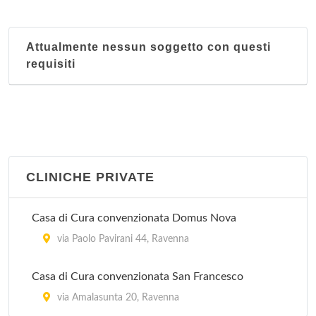
Stazione di Savio
viale della Stazione , Ravenna - Località Savio
Attualmente nessun soggetto con questi
requisiti
Stazione via Alberoni
via Giulio Alberoni 43, Ravenna
CLINICHE PRIVATE
Casa di Cura convenzionata Domus Nova
via Paolo Pavirani 44, Ravenna
Casa di Cura convenzionata San Francesco
via Amalasunta 20, Ravenna