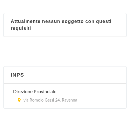
via Thaon de Revel 2, Ravenna (Località Marina di
Ravenna)
Attualmente nessun soggetto con questi
requisiti
INPS
Direzione Provinciale
via Romolo Gessi 24, Ravenna