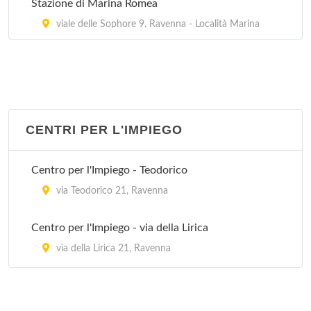
Stazione di Marina Romea
viale delle Sophore 9, Ravenna - Località Marina
Romea
Stazione di Mezzano
via Ammonite 16, Ravenna - Località Mezzano
CENTRI PER L'IMPIEGO
Stazione di San Pietro in Vincoli
via Nuova 29, Ravenna - Località San Pietro in
Vincoli
Centro per l'Impiego - Teodorico
via Teodorico 21, Ravenna
Stazione di Sant'Alberto
via Ravaioli 22, Ravenna - Località Sant'Alberto
Centro per l'Impiego - via della Lirica
via della Lirica 21, Ravenna
Stazione di Savarna
via Savarna 98, Ravenna - Località Savarna