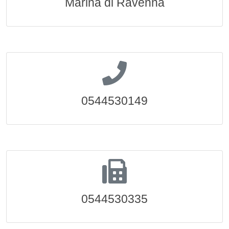
Marina di Ravenna
0544530149
0544530335