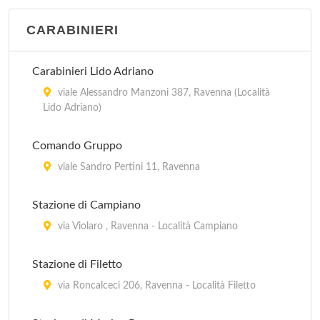
CARABINIERI
A.U.S.L. Postazione CUP Centro unico di
prenotazione Castiglione di Ravenna
via Zattoni 2, Ravenna
Carabinieri Lido Adriano
viale Alessandro Manzoni 387, Ravenna (Località
A.U.S.L. Postazione CUP Centro unico di
Lido Adriano)
prenotazione Circoscrizione Mare
piazzale Marinai d'Italia 14, Ravenna - Marina di
Comando Gruppo
Ravenna
viale Sandro Pertini 11, Ravenna
A.U.S.L. Postazione CUP Centro unico di
Stazione di Campiano
prenotazione Mezzano
via Violaro , Ravenna - Località Campiano
piazza della Repubblica 10, Ravenna - Mezzano
Stazione di Filetto
via Roncalceci 206, Ravenna - Località Filetto