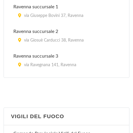
via Tritone 15/B, Cervia
Ravenna succursale 1
IAT Porto Corsini
via Giuseppe Bovini 37, Ravenna
viale Po 32/B, Ravenna
Ravenna succursale 2
via Giosuè Carducci 38, Ravenna
Ravenna succursale 3
via Ravegnana 141, Ravenna
Ravenna succursale 4
piazza Giovanni XXIII 36/38, Ravenna
Ravenna succursale 5
via Chiavica Romea 15, Ravenna
VIGILI DEL FUOCO
Ravenna succursale 6