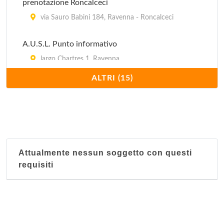
prenotazione Roncalceci
via Sauro Babini 184, Ravenna - Roncalceci
A.U.S.L. Punto informativo
largo Chartres 1, Ravenna
ALTRI (15)
A.U.S.L. Dipartimento Salute mentale
via Sant'Agata 24, Ravenna
A.U.S.L. Postazione CUP Centro di prenotazione
Sant'Alberto
Attualmente nessun soggetto con questi
piazza Giuseppe Garibaldi 2, Ravenna -
requisiti
Sant'Alberto
A.U.S.L. Postazione CUP Centro unico di
prenotazione Casa di Cura San Francesco
via Amalasunta 20, Ravenna