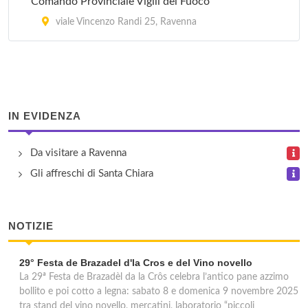
Comando Provinciale Vigili del Fuoco
via Romea Sud 87, Ravenna
viale Vincenzo Randi 25, Ravenna
IN EVIDENZA
Da visitare a Ravenna
Gli affreschi di Santa Chiara
NOTIZIE
29° Festa de Brazadel d'la Cros e del Vino novello
La 29ª Festa de Brazadèl da la Crôs celebra l’antico pane azzimo
bollito e poi cotto a legna: sabato 8 e domenica 9 novembre 2025
tra stand del vino novello, mercatini, laboratorio “piccoli