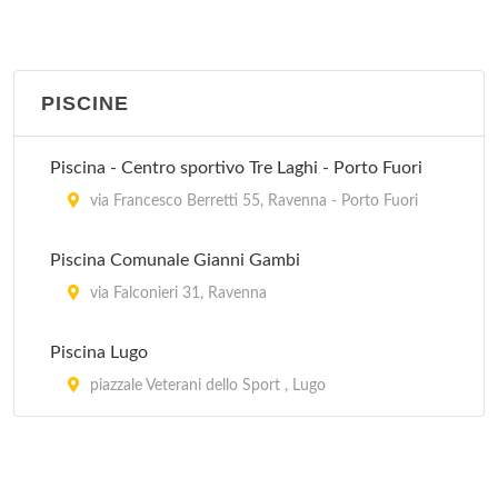
Move It
via Mangagnina 1, Ravenna
PISCINE
Palestra di Cultura Fisica Harmony
via Mangagnina 15, Ravenna
Piscina - Centro sportivo Tre Laghi - Porto Fuori
Palestra Olympia Circolo Aics
via Francesco Berretti 55, Ravenna - Porto Fuori
via Torcello 12, Ravenna
Piscina Comunale Gianni Gambi
Palestra Scherma Coni Fis
via Falconieri 31, Ravenna
via Chiarissimo Falconieri 33, Ravenna
Piscina Lugo
Roma 200
piazzale Veterani dello Sport , Lugo
via di Roma 200, Ravenna