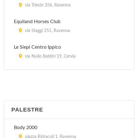
via Trieste 356, Ravenna
Equiland Horses Club
via Staggi 251, Ravenna
Le Siepi Centro Ippico
via Nullo Baldini 19, Cervia
Ravennate Circolo Ippico
via delle Valli , Ravenna
Sole & Sale
via Cervara 1, Cervia
PALESTRE
Body 2000
piazza Ridracoli 1, Ravenna