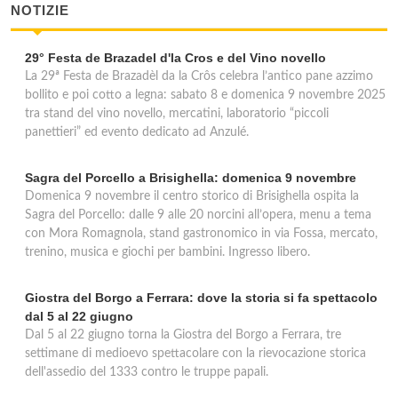
NOTIZIE
La Cà Nova
29° Festa de Brazadel d'la Cros e del Vino novello
via Breta 29, Casola Valsenio
La 29ª Festa de Brazadèl da la Crôs celebra l’antico pane azzimo
bollito e poi cotto a legna: sabato 8 e domenica 9 novembre 2025
La Curbastra
tra stand del vino novello, mercatini, laboratorio “piccoli
panettieri” ed evento dedicato ad Anzulé.
via Cesarolo 157, Ravenna
Sagra del Porcello a Brisighella: domenica 9 novembre
Domenica 9 novembre il centro storico di Brisighella ospita la
Sagra del Porcello: dalle 9 alle 20 norcini all’opera, menu a tema
con Mora Romagnola, stand gastronomico in via Fossa, mercato,
trenino, musica e giochi per bambini. Ingresso libero.
Giostra del Borgo a Ferrara: dove la storia si fa spettacolo
dal 5 al 22 giugno
Dal 5 al 22 giugno torna la Giostra del Borgo a Ferrara, tre
settimane di medioevo spettacolare con la rievocazione storica
dell'assedio del 1333 contro le truppe papali.