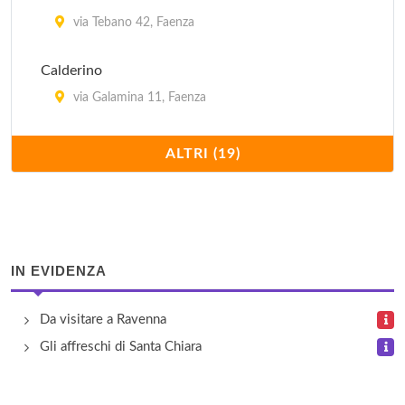
via Tebano 42, Faenza
Calderino
via Galamina 11, Faenza
Il Laghetto del Sole
ALTRI (19)
via Pittora 37, Faenza
Il Molinello
via Sandretti 3, Solarolo
IN EVIDENZA
Il Poggiolo
Da visitare a Ravenna
via Sintria 9, Casola Valsenio
Gli affreschi di Santa Chiara
L'Azdora
via Carraia Vangaticcio 14, Ravenna